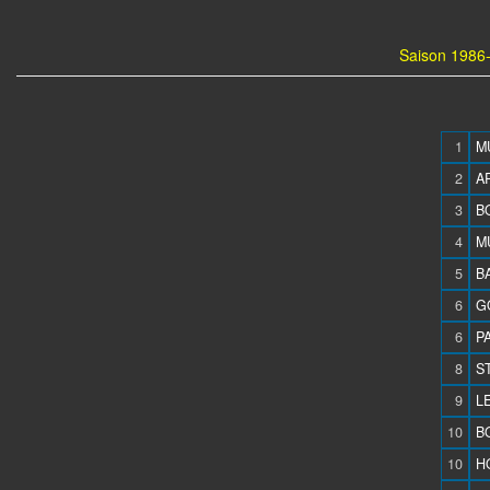
Saison 1986-
1
M
2
A
3
B
4
M
5
BA
6
G
6
P
8
S
9
L
10
BO
10
H