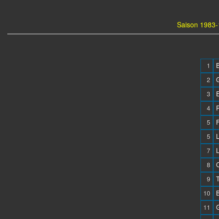
Saison 1983-
1
B
2
3
4
5
5
7
8
9
T
10
11