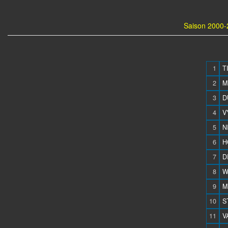
Saison 2000-
1
T
2
M
3
D
4
V
5
N
6
H
7
D
8
W
9
M
10
S
11
V