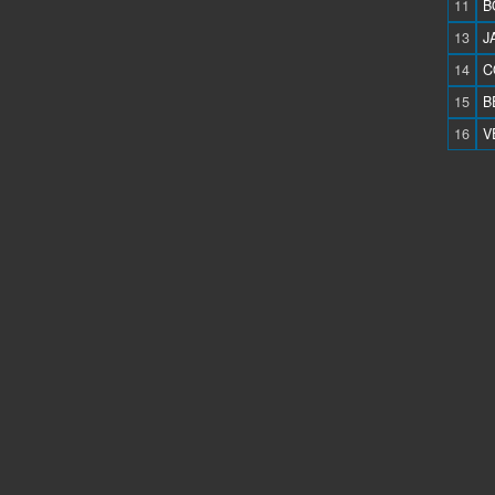
11
B
13
J
14
C
15
B
16
V