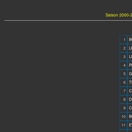
Saison 2000-2
1
B
2
L
3
L
4
P
5
G
6
T
7
C
8
D
9
C
10
B
11
E