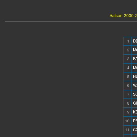
Saison 2000-2
1
D
2
M
3
FA
4
M
5
H
6
W
7
S
8
G
9
K
10
PE
11
C