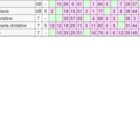
6B
-
10
26
6
51
1
66
6
7
28
37
iane
6B
S
2
18
16
51
3
1
77
3
8
38
44
istine
7
-
33
57
53
4
68
6
3
36
2
ie christine
7
S
12
12
18
25
11
3
11
82
6
3
31
44
e
7
-
10
33
25
51
16
78
6
6
12
39
48