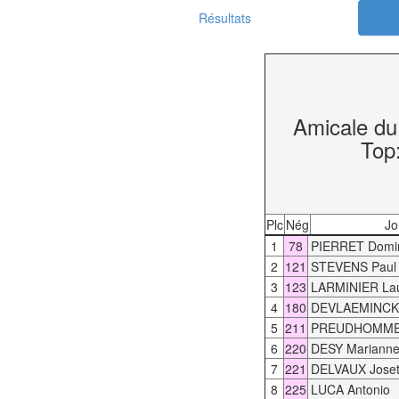
Résultats
Amicale du
Top
Plc
Nég
Jo
1
78
PIERRET Domi
2
121
STEVENS Paul
3
123
LARMINIER Lau
4
180
DEVLAEMINCK 
5
211
PREUDHOMME
6
220
DESY Mariann
7
221
DELVAUX Joset
8
225
LUCA Antonio