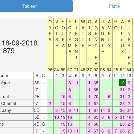
Tableur
Partie
O
V
H
E
L
W
O
A
J
A
H
A
B
Y
O
O
C
I
A
I
G
A
V
O
L
I
E
I
U
Z
E
T
S
E
U
E
L
N
S
S
K
E
G
T
I
N
N
U
e
E
 18-09-2018
E
A
M
E
E
F
C
I
X
U
R
: 879
A
N
I
E
X
I
T
E
E
R
S
26
24
59
57
71
45
37
92
58
54
28
52
64
ueur
S
C
1
2
3
4
5
6
7
8
9
10
11
12
13
nique
3B
-
6
11
1
65
10
2
7
-
6
1
65
31
2
rent
2B
-
15
6
1
70
6
31
2
Chantal
7
-
2
15
6
4
67
28
2
 Jany
5D
-
8
15
6
11
1
67
14
3
36
37
e
5B
-
10
19
16
4
65
6
6
5
31
40
te
4D
S
19
16
4
66
28
2
7
-
19
13
11
4
67
6
2
7
28
2