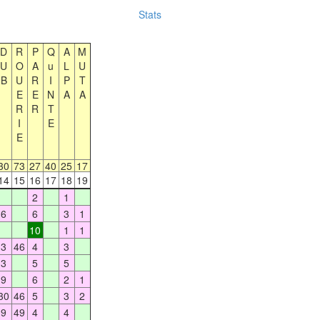
Stats
D
R
P
Q
A
M
U
O
A
u
L
U
B
U
R
I
P
T
E
E
N
A
A
R
R
T
I
E
E
30
73
27
40
25
17
14
15
16
17
18
19
2
1
6
6
3
1
10
1
1
3
46
4
3
3
5
5
9
6
2
1
30
46
5
3
2
9
49
4
4