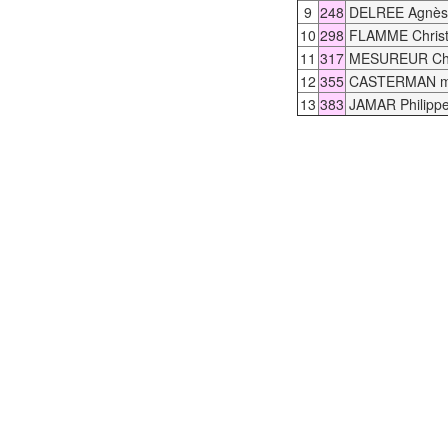
9
248
DELREE Agnès
10
298
FLAMME Christ
11
317
MESUREUR Chr
12
355
CASTERMAN mar
13
383
JAMAR Philipp