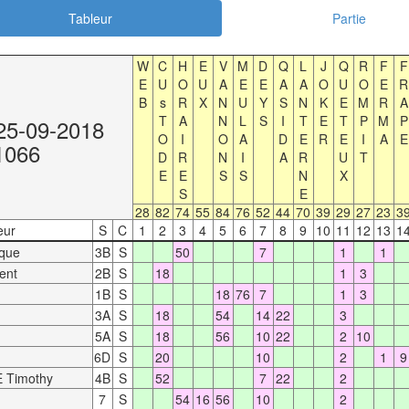
Tableur
Partie
W
C
H
E
V
M
D
Q
L
J
Q
R
F
F
E
U
O
U
A
E
E
A
A
O
U
O
E
R
B
s
R
X
N
U
Y
S
N
K
E
M
R
A
T
A
N
L
S
I
T
E
T
P
M
P
25-09-2018
O
I
O
A
D
E
R
E
I
A
E
1066
D
R
N
I
A
R
U
T
E
E
S
S
N
X
S
E
28
82
74
55
84
76
52
44
70
39
29
27
23
3
eur
S
C
1
2
3
4
5
6
7
8
9
10
11
12
13
1
que
3B
S
50
7
1
1
ent
2B
S
18
1
3
1B
S
18
76
7
1
3
3A
S
18
54
14
22
3
5A
S
18
56
10
22
2
10
6D
S
20
10
2
1
9
 Timothy
4B
S
52
7
22
2
7
S
54
16
56
10
2