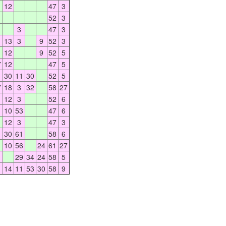
12
47
3
52
3
3
47
3
13
3
9
52
3
12
9
52
5
7
12
47
5
30
11
30
52
5
7
18
3
32
58
27
12
3
52
6
10
53
47
6
12
3
47
3
30
61
58
6
10
56
24
61
27
29
34
24
58
5
14
11
53
30
58
9