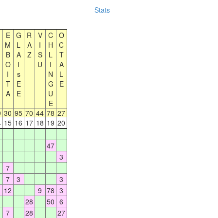
Stats
E
G
R
V
C
O
M
L
A
I
H
C
B
A
Z
S
L
T
O
I
U
I
A
I
s
N
L
T
E
G
E
A
E
U
E
9
30
95
70
44
78
27
4
15
16
17
18
19
20
47
3
7
7
3
3
12
9
78
3
28
50
6
7
28
27