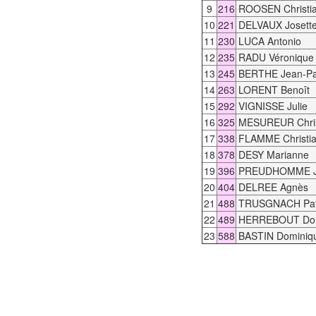
9
216
ROOSEN Christi
10
221
DELVAUX Josett
11
230
LUCA Antonio
12
235
RADU Véronique
13
245
BERTHE Jean-Pa
14
263
LORENT Benoît
15
292
VIGNISSE Julie
16
325
MESUREUR Chris
17
338
FLAMME Christi
18
378
DESY Marianne
19
396
PREUDHOMME J
20
404
DELREE Agnès
21
488
TRUSGNACH Patr
22
489
HERREBOUT Dom
23
588
BASTIN Dominiq