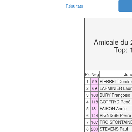
Résultats
Amicale du 
Top: 
Plc
Nég
Jou
1
59
PIERRET Domini
2
69
LARMINIER Laur
3
108
BURY Françoise
4
118
GOTFRYD René
5
131
FAIRON Annie
6
144
VIGNISSE Pierre
7
167
TROISFONTAINE
8
200
STEVENS Paul