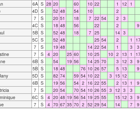
an
6A
S
28
20
60
10
22
1
12
1
e
4D
S
52
48
54
10
2
7
S
20
51
18
7
22
54
2
3
4C
S
18
48
56
22
2
9
ul
5B
S
52
48
18
7
25
14
3
5C
S
52
48
25
54
2
1
1
7
S
19
48
14
22
54
1
3
3
tine
7
S
4
20
25
60
10
25
10
2
13
1
1
ane
6B
S
54
19
56
14
25
70
3
12
3
9
5B
S
18
48
76
10
26
57
5
13
9
any
5D
S
82
74
59
54
10
22
3
15
12
6B
S
19
56
54
2
16
22
55
2
13
1
9
icia
7
S
20
54
70
54
10
26
55
3
12
3
3
inique
6C
S
4
20
48
19
56
54
19
25
55
15
12
3
9
ue
7
S
4
70
67
35
70
2
52
29
54
14
7
9