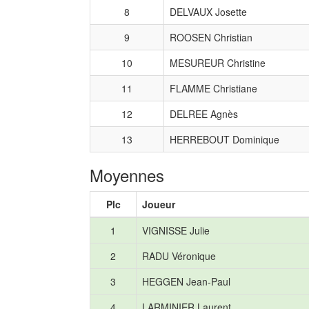
8
DELVAUX Josette
9
ROOSEN Christian
10
MESUREUR Christine
11
FLAMME Christiane
12
DELREE Agnès
13
HERREBOUT Dominique
Moyennes
Plc
Joueur
1
VIGNISSE Julie
2
RADU Véronique
3
HEGGEN Jean-Paul
4
LARMINIER Laurent