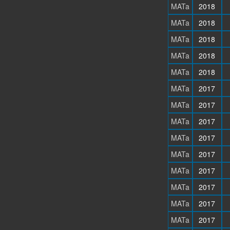
MATa
2018
MATa
2018
MATa
2018
MATa
2018
MATa
2018
MATa
2017
MATa
2017
MATa
2017
MATa
2017
MATa
2017
MATa
2017
MATa
2017
MATa
2017
MATa
2017