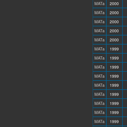
MATa
2000
MATa
2000
MATa
2000
MATa
2000
MATa
2000
MATa
1999
MATa
1999
MATa
1999
MATa
1999
MATa
1999
MATa
1999
MATa
1999
MATa
1999
MATa
1999