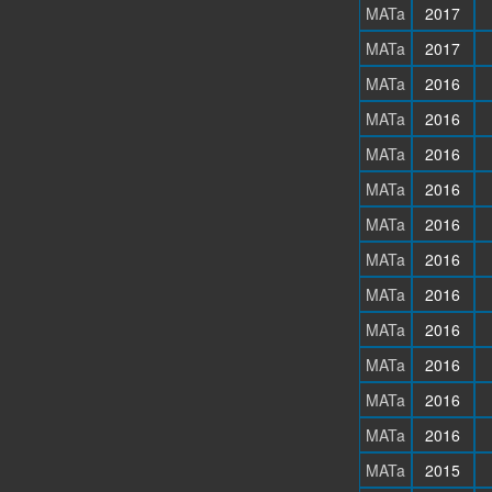
MATa
2017
MATa
2017
MATa
2016
MATa
2016
MATa
2016
MATa
2016
MATa
2016
MATa
2016
MATa
2016
MATa
2016
MATa
2016
MATa
2016
MATa
2016
MATa
2015