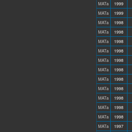
MATa
1999
MATa
1999
MATa
1998
MATa
1998
MATa
1998
MATa
1998
MATa
1998
MATa
1998
MATa
1998
MATa
1998
MATa
1998
MATa
1998
MATa
1998
MATa
1997