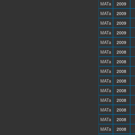
MATa
2009
MATa
2009
MATa
2009
MATa
2009
MATa
2009
MATa
2008
MATa
2008
MATa
2008
MATa
2008
MATa
2008
MATa
2008
MATa
2008
MATa
2008
MATa
2008