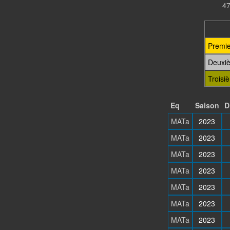
47
Premie
Deuxi
Troisi
Eq
Saison
D
MATa
2023
MATa
2023
MATa
2023
MATa
2023
MATa
2023
MATa
2023
MATa
2023