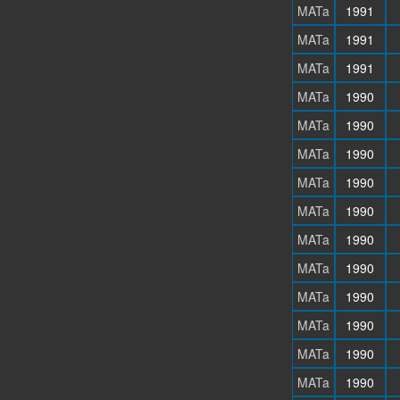
MATa
1991
MATa
1991
MATa
1991
MATa
1990
MATa
1990
MATa
1990
MATa
1990
MATa
1990
MATa
1990
MATa
1990
MATa
1990
MATa
1990
MATa
1990
MATa
1990