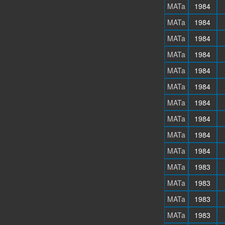
MATa
1984
MATa
1984
MATa
1984
MATa
1984
MATa
1984
MATa
1984
MATa
1984
MATa
1984
MATa
1984
MATa
1984
MATa
1983
MATa
1983
MATa
1983
MATa
1983