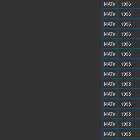
MATa
1996
MATa
1996
MATa
1996
MATa
1996
MATa
1996
MATa
1996
MATa
1995
MATa
1995
MATa
1995
MATa
1995
MATa
1995
MATa
1995
MATa
1995
MATa
1995