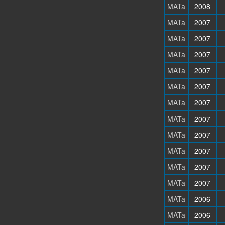
MATa
2008
MATa
2007
MATa
2007
MATa
2007
MATa
2007
MATa
2007
MATa
2007
MATa
2007
MATa
2007
MATa
2007
MATa
2007
MATa
2007
MATa
2006
MATa
2006