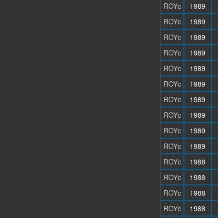
ROYc
1989
ROYc
1989
ROYc
1989
ROYc
1989
ROYc
1989
ROYc
1989
ROYc
1989
ROYc
1989
ROYc
1989
ROYc
1989
ROYc
1988
ROYc
1988
ROYc
1988
ROYc
1988