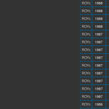
ROYc
1988
ROYc
1988
ROYc
1988
ROYc
1988
ROYc
1987
ROYc
1987
ROYc
1987
ROYc
1987
ROYc
1987
ROYc
1987
ROYc
1987
ROYc
1987
ROYc
1987
ROYc
1986