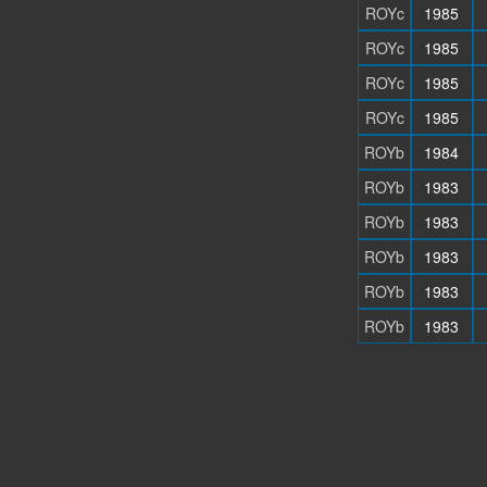
ROYc
1985
ROYc
1985
ROYc
1985
ROYc
1985
ROYb
1984
ROYb
1983
ROYb
1983
ROYb
1983
ROYb
1983
ROYb
1983