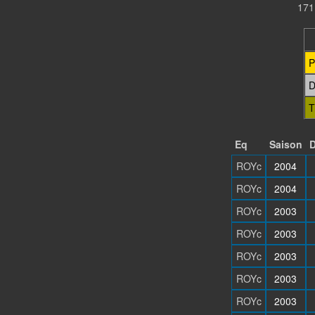
171
P
D
T
Eq
Saison
D
ROYc
2004
ROYc
2004
ROYc
2003
ROYc
2003
ROYc
2003
ROYc
2003
ROYc
2003