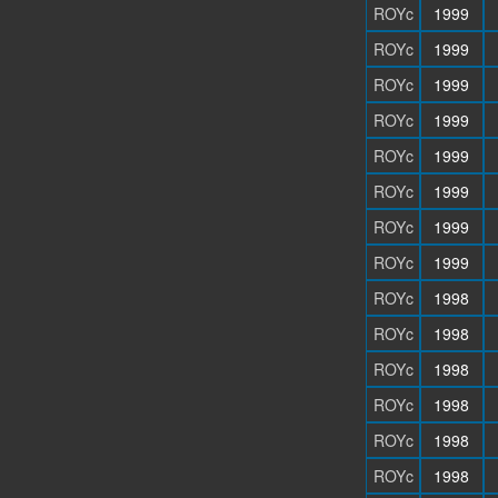
ROYc
1999
ROYc
1999
ROYc
1999
ROYc
1999
ROYc
1999
ROYc
1999
ROYc
1999
ROYc
1999
ROYc
1998
ROYc
1998
ROYc
1998
ROYc
1998
ROYc
1998
ROYc
1998