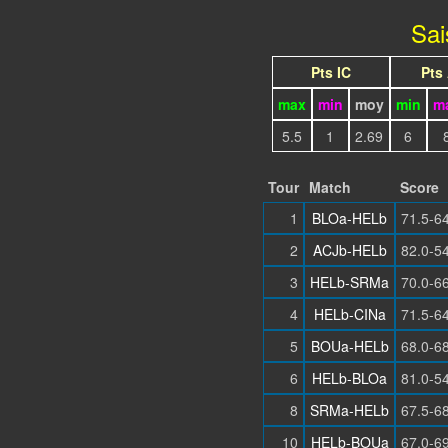
Sai
Pts IC
Pts
max
min
moy
min
m
5.5
1
2.69
6
Tour
Match
Score
1
BLOa-HELb
71.5-6
2
ACJb-HELb
82.0-5
3
HELb-SRMa
70.0-6
4
HELb-CINa
71.5-6
5
BOUa-HELb
68.0-6
6
HELb-BLOa
81.0-5
8
SRMa-HELb
67.5-6
10
HELb-BOUa
67.0-6