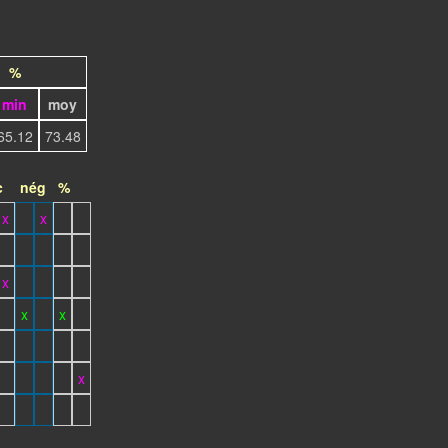
%
min
moy
65.12
73.48
c
nég
%
x
x
x
x
x
x