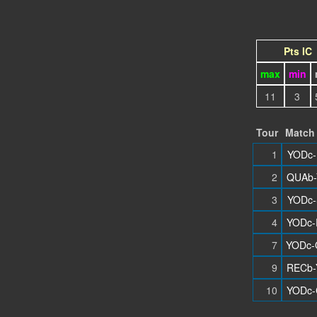
Pts IC
max
min
11
3
Tour
Match
1
YODc-
2
QUAb-
3
YODc-
4
YODc-
7
YODc-
9
RECb-
10
YODc-