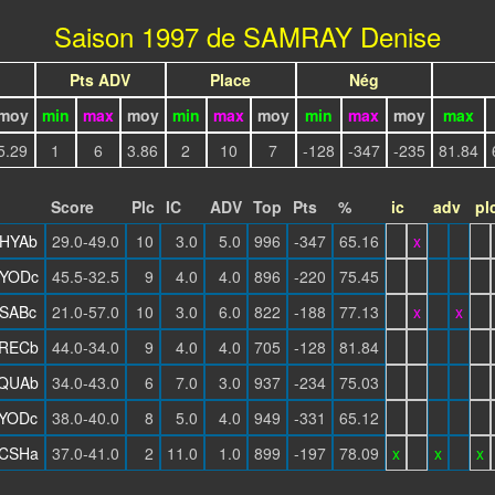
Saison 1997 de SAMRAY Denise
Pts ADV
Place
Nég
moy
min
max
moy
min
max
moy
min
max
moy
max
5.29
1
6
3.86
2
10
7
-128
-347
-235
81.84
Score
Plc
IC
ADV
Top
Pts
%
ic
adv
pl
HYAb
29.0-49.0
10
3.0
5.0
996
-347
65.16
x
YODc
45.5-32.5
9
4.0
4.0
896
-220
75.45
SABc
21.0-57.0
10
3.0
6.0
822
-188
77.13
x
x
RECb
44.0-34.0
9
4.0
4.0
705
-128
81.84
QUAb
34.0-43.0
6
7.0
3.0
937
-234
75.03
YODc
38.0-40.0
8
5.0
4.0
949
-331
65.12
CSHa
37.0-41.0
2
11.0
1.0
899
-197
78.09
x
x
x