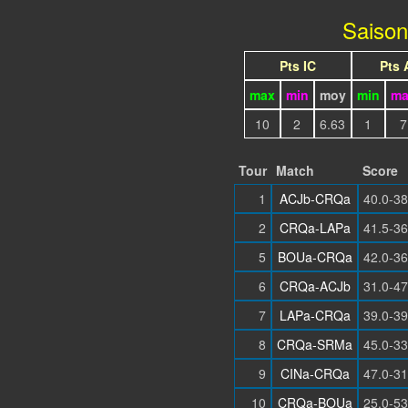
Saiso
Pts IC
Pts
max
min
moy
min
ma
10
2
6.63
1
7
Tour
Match
Score
1
ACJb-CRQa
40.0-38
2
CRQa-LAPa
41.5-36
5
BOUa-CRQa
42.0-36
6
CRQa-ACJb
31.0-47
7
LAPa-CRQa
39.0-39
8
CRQa-SRMa
45.0-33
9
CINa-CRQa
47.0-31
10
CRQa-BOUa
25.0-53