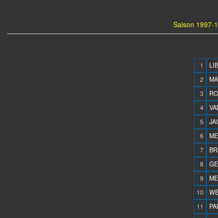
Saison 1997-1
1
LI
2
MA
3
RO
4
VA
5
JA
6
ME
7
BR
8
GE
9
ME
10
WE
11
PA