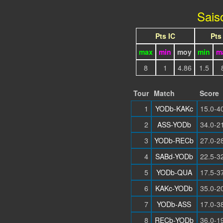
Sais
Pts IC
Pts
max
min
moy
min
m
8
1
4.86
1.5
Tour
Match
Score
1
YODb-KAKc
15.0-4
2
ASS-YODb
34.0-2
3
YODb-RECb
27.0-2
4
SABd-YODb
22.5-3
5
YODb-QUA
17.5-3
6
KAKc-YODb
35.0-2
7
YODb-ASS
17.0-3
8
RECb-YODb
36.0-1