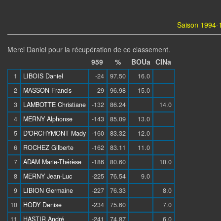
Saison 1994-1
Merci Daniel pour la récupération de ce classement.
959
%
BOUa
CINa
1
LIBOIS Daniel
-24
97.50
16.0
2
MASSON Francis
-29
96.98
15.0
3
LAMBOTTE Christiane
-132
86.24
14.0
4
MERNY Alphonse
-143
85.09
13.0
5
D'ORCHYMONT Mady
-160
83.32
12.0
6
ROCHEZ Gilberte
-162
83.11
11.0
7
ADAM Marie-Thérèse
-186
80.60
10.0
8
MERNY Jean-Luc
-225
76.54
9.0
9
LIBION Germaine
-227
76.33
8.0
10
HODY Denise
-234
75.60
7.0
11
HASTIR André
-241
74.87
6.0