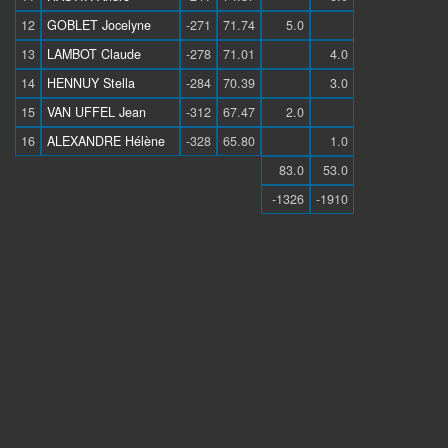
12
GOBLET Jocelyne
-271
71.74
5.0
13
LAMBOT Claude
-278
71.01
4.0
14
HENNUY Stella
-284
70.39
3.0
15
VAN UFFEL Jean
-312
67.47
2.0
16
ALEXANDRE Hélène
-328
65.80
1.0
83.0
53.0
-1326
-1910