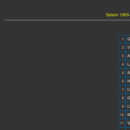
Saison 1993-
1
G
2
V
3
A
4
L
4
A
6
H
7
L
8
G
9
L
10
K
11
V