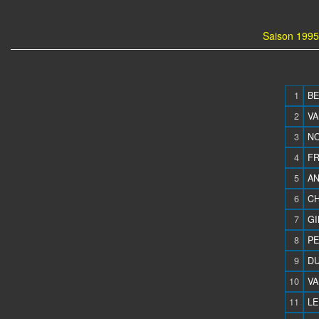
Saison 1995
1
BE
2
VA
3
NO
4
FR
5
AN
6
CH
7
GI
8
PE
9
DU
10
VA
11
LE