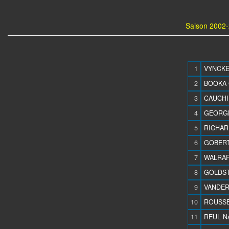
Saison 2002-
1
VYNCKE 
2
BOOKA 
3
CAUCHI
4
GEORGES
5
RICHARD
6
GOBERT 
7
WALRAF
8
GOLDSTE
9
VANDER
10
ROUSSE
11
REUL Na