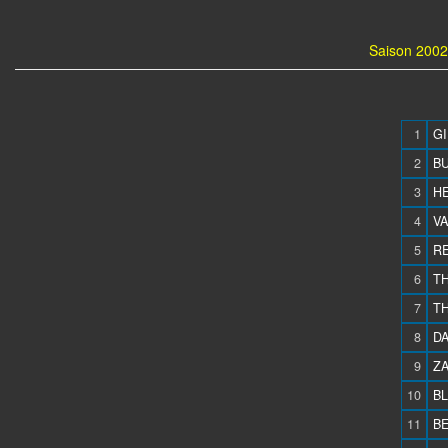
Saison 2002
1
GI
2
BU
3
HE
4
VA
5
RE
6
TH
7
TH
8
DA
9
ZA
10
BL
11
BE