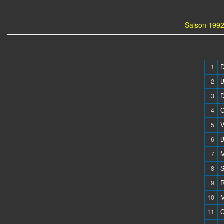
Saison 1992
1
D
2
3
D
4
C
5
V
6
B
7
M
8
S
9
R
10
M
11
C