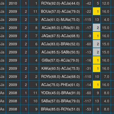
Ja
2010
1
1
ROYa(92.0)-ACJa(44.0)
-42
5
12.0
Ja
2009
2
11
BOUa(57.0)-ACJa(79.0)
-22
1
16.0
Ja
2009
2
9
ACJa(61.0)-MJAa(75.0)
-115
13
4.0
Ja
2009
2
8
ACJa(85.0)-LRVa(51.0)
-17
2
15.0
Ja
2009
2
7
JAQa(67.5)-ACJa(68.5)
-9
1
16.0
Ja
2009
2
6
ACJa(83.0)-BRAb(52.0)
-60
2
15.0
Ja
2009
2
5
ACJa(85.5)-SABb(50.5)
-13
2
15.0
Ja
2009
2
4
GIBa(57.0)-ACJa(79.0)
-16
1
16.0
Ja
2009
2
3
KAKa(60.5)-ACJa(75.5)
-31
1
16.0
Ja
2009
2
2
ROYb(68.0)-ACJa(68.0)
-110
10
7.0
Ja
2009
2
1
ACJa(75.0)-PHEa(61.0)
-14
1
16.0
Aa
2008
1
11
YODb(45.0)-BRAa(91.0)
-60
9
8.0
Aa
2008
1
10
SABa(57.0)-BRAa(79.0)
-117
13
4.0
Aa
2008
1
9
BRAa(85.0)-ROYa(51.0)
-53
9
8.0