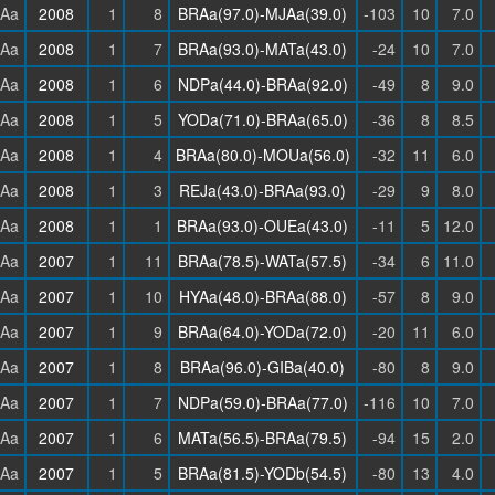
Aa
2008
1
8
BRAa(97.0)-MJAa(39.0)
-103
10
7.0
Aa
2008
1
7
BRAa(93.0)-MATa(43.0)
-24
10
7.0
Aa
2008
1
6
NDPa(44.0)-BRAa(92.0)
-49
8
9.0
Aa
2008
1
5
YODa(71.0)-BRAa(65.0)
-36
8
8.5
Aa
2008
1
4
BRAa(80.0)-MOUa(56.0)
-32
11
6.0
Aa
2008
1
3
REJa(43.0)-BRAa(93.0)
-29
9
8.0
Aa
2008
1
1
BRAa(93.0)-OUEa(43.0)
-11
5
12.0
Aa
2007
1
11
BRAa(78.5)-WATa(57.5)
-34
6
11.0
Aa
2007
1
10
HYAa(48.0)-BRAa(88.0)
-57
8
9.0
Aa
2007
1
9
BRAa(64.0)-YODa(72.0)
-20
11
6.0
Aa
2007
1
8
BRAa(96.0)-GIBa(40.0)
-80
8
9.0
Aa
2007
1
7
NDPa(59.0)-BRAa(77.0)
-116
10
7.0
Aa
2007
1
6
MATa(56.5)-BRAa(79.5)
-94
15
2.0
Aa
2007
1
5
BRAa(81.5)-YODb(54.5)
-80
13
4.0