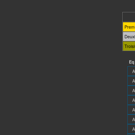
Prem
Deux
Trois
Eq
A
A
A
A
A
A
A