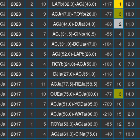
CJ
2023
2
10
LAPb(32.0)-ACJ(46.0)
-117
1
12.0
CJ
2023
2
9
ACJ(47.0)-ROYb(28.0)
-77
3
10.0
CJ
2023
2
8
ACJ(44.0)-DJIa(34.0)
-63
2
11.0
CJ
2023
2
7
ACJ(31.5)-CINb(46.5)
-55
4
9.0
CJ
2023
2
6
ACJ(31.0)-BOUa(47.0)
-104
4
9.0
CJ
2023
2
5
ACJ(52.0)-LAPb(26.0)
-86
4
9.0
CJ
2023
2
4
ROYb(24.0)-ACJ(53.0)
-103
6
7.0
CJ
2023
2
3
DJIa(27.0)-ACJ(51.0)
-116
4
9.0
Ja
2017
1
11
ACJa(77.5)-REJa(58.5)
-57
10
6.5
Ja
2017
1
10
OUEa(75.0)-ACJa(60.0)
-77
3
14.0
Ja
2017
1
7
ACJa(51.0)-YODa(85.0)
-769
16
1.0
Ja
2017
1
6
ACJa(56.0)-WATa(80.0)
-218
15
2.0
Ja
2017
1
5
ROYa(53.0)-ACJa(83.0)
-85
12
5.0
Ja
2017
1
4
ACJa(61.0)-CINa(75.0)
-40
7
10.0