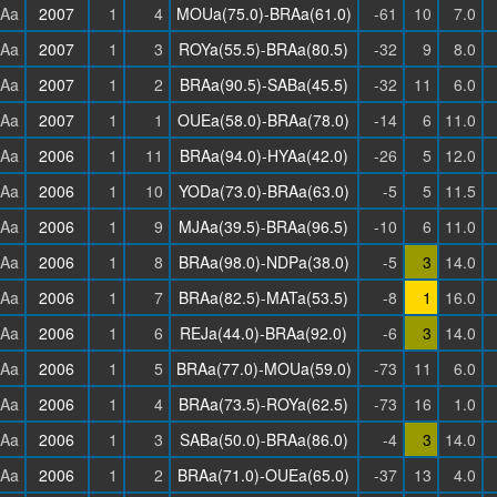
Aa
2007
1
4
MOUa(75.0)-BRAa(61.0)
-61
10
7.0
Aa
2007
1
3
ROYa(55.5)-BRAa(80.5)
-32
9
8.0
Aa
2007
1
2
BRAa(90.5)-SABa(45.5)
-32
11
6.0
Aa
2007
1
1
OUEa(58.0)-BRAa(78.0)
-14
6
11.0
Aa
2006
1
11
BRAa(94.0)-HYAa(42.0)
-26
5
12.0
Aa
2006
1
10
YODa(73.0)-BRAa(63.0)
-5
5
11.5
Aa
2006
1
9
MJAa(39.5)-BRAa(96.5)
-10
6
11.0
Aa
2006
1
8
BRAa(98.0)-NDPa(38.0)
-5
3
14.0
Aa
2006
1
7
BRAa(82.5)-MATa(53.5)
-8
1
16.0
Aa
2006
1
6
REJa(44.0)-BRAa(92.0)
-6
3
14.0
Aa
2006
1
5
BRAa(77.0)-MOUa(59.0)
-73
11
6.0
Aa
2006
1
4
BRAa(73.5)-ROYa(62.5)
-73
16
1.0
Aa
2006
1
3
SABa(50.0)-BRAa(86.0)
-4
3
14.0
Aa
2006
1
2
BRAa(71.0)-OUEa(65.0)
-37
13
4.0