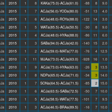
Ja
2015
1
8
KAKa(75.0)-ACJa(61.0)
-88
8
9.0
Ja
2015
1
7
ACJa(56.0)-YODa(80.0)
-51
13
4.0
Ja
2015
1
6
ACJa(48.0)-ROYa(88.0)
-122
14
3.0
Ja
2015
1
5
WATa(85.5)-ACJa(50.5)
-30
8
9.0
Ja
2015
1
4
ACJa(48.0)-HYAa(88.0)
-86
11
6.0
Ja
2015
1
3
SABa(94.0)-ACJa(42.0)
-140
15
2.0
Ja
2015
1
2
ACJa(59.0)-MATa(77.0)
-76
4
12.5
Ja
2010
1
11
MJAa(73.0)-ACJa(63.0)
-928
16
1.0
Ja
2010
1
9
ACJa(73.0)-HYAa(63.0)
-26
3
13.5
Ja
2010
1
8
NDPa(65.0)-ACJa(71.0)
-34
3
14.0
Ja
2010
1
7
SONa(64.5)-ACJa(71.5)
-85
2
15.0
Ja
2010
1
6
ACJa(63.5)-SABa(72.5)
-50
7
10.0
Ja
2010
1
5
ACJa(58.5)-WATa(77.5)
-101
7
9.5
Ja
2010
1
3
ACJa(46.5)-BRAa(89.5)
-16
7
10.0