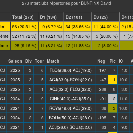
273 interclubs répertoriés pour BUNTINX David
Total (273)
D1 (134)
D2 (101)
D3 (25)
D4 (1
ier
56 (20.51 %)
9 (6.72 %)
34 (33.66 %)
11 (44.00 %)
2 (15
ième
32 (11.72 %)
11 (8.21 %)
15 (14.85 %)
5 (20.00 %)
1 (7
ième
25 (9.16 %)
11 (8.21 %)
12 (11.88 %)
2 (8.00 %)
Saison
Div
Tour
Match
Neg
Plc
IC
CJ
2025
3
6
FLOa(36.0)-ACJ(19.0)
-197
7
4.0
CJ
2025
3
5
ACJ(33.0)-ROYb(22.0)
-47
1
10.0
CJ
2025
3
1
ACJ(22.0)-FLOa(32.0)
-288
8
3.0
CJ
2024
2
9
CINb(42.0)-ACJ(35.0)
-91
2
11.0
CJ
2024
2
7
ROYa(49.0)-ACJ(29.0)
-39
3
10.0
CJ
2024
2
6
BOUa(50.0)-ACJ(28.0)
-195
7
6.0
CJ
2024
2
1
ACJ(26.0)-BOUa(52.0)
-83
4
9.0