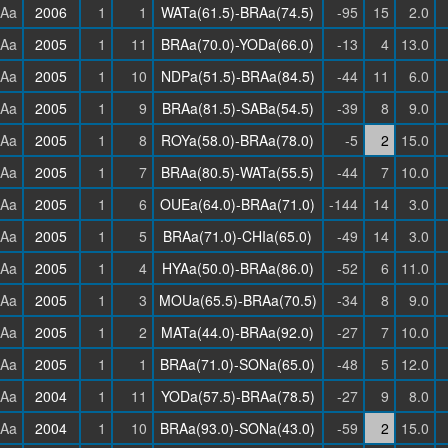
Aa
2006
1
1
WATa(61.5)-BRAa(74.5)
-95
15
2.0
Aa
2005
1
11
BRAa(70.0)-YODa(66.0)
-13
4
13.0
Aa
2005
1
10
NDPa(51.5)-BRAa(84.5)
-44
11
6.0
Aa
2005
1
9
BRAa(81.5)-SABa(54.5)
-39
8
9.0
Aa
2005
1
8
ROYa(58.0)-BRAa(78.0)
-5
2
15.0
Aa
2005
1
7
BRAa(80.5)-WATa(55.5)
-44
7
10.0
Aa
2005
1
6
OUEa(64.0)-BRAa(71.0)
-144
14
3.0
Aa
2005
1
5
BRAa(71.0)-CHIa(65.0)
-49
14
3.0
Aa
2005
1
4
HYAa(50.0)-BRAa(86.0)
-52
6
11.0
Aa
2005
1
3
MOUa(65.5)-BRAa(70.5)
-34
8
9.0
Aa
2005
1
2
MATa(44.0)-BRAa(92.0)
-27
7
10.0
Aa
2005
1
1
BRAa(71.0)-SONa(65.0)
-48
5
12.0
Aa
2004
1
11
YODa(57.5)-BRAa(78.5)
-27
9
8.0
Aa
2004
1
10
BRAa(93.0)-SONa(43.0)
-59
2
15.0