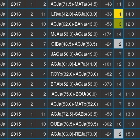
Ja
2017
1
2
ACJa(71.5)-MATa(64.5)
-48
11
6.0
Ja
2016
2
11
LRVa(42.0)-ACJa(63.0)
-38
1
14.0
Ja
2016
2
10
ACJa(62.0)-BANa(43.0)
-58
3
12.0
Ja
2016
2
8
MJAa(53.0)-ACJa(52.0)
-174
14
1.0
Ja
2016
2
7
GIBa(46.5)-ACJa(58.5)
-24
2
13.0
Ja
2016
2
6
JAQa(56.0)-ACJa(49.0)
-67
7
8.0
Ja
2016
2
5
ACJa(61.0)-LAPa(44.0)
-101
12
3.0
Ja
2016
2
4
ROYb(32.0)-ACJa(73.0)
-82
9
6.0
Ja
2016
2
3
BRAb(52.0)-ACJa(53.0)
-373
14
1.0
Ja
2016
2
2
ACJa(75.0)-BOU(30.0)
-15
4
11.0
Ja
2016
2
1
ACJa(53.0)-MATb(52.0)
-61
7
8.0
Ja
2015
1
11
ACJa(72.5)-SABb(63.5)
-50
4
13.0
Ja
2015
1
10
OUEa(76.5)-ACJa(59.5)
-302
16
1.0
Ja
2015
1
9
ACJa(66.0)-REJa(70.0)
-24
2
15.0