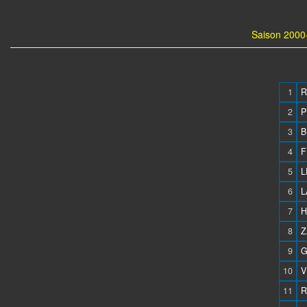
Saison 2000-
1
R
2
P
3
B
4
F
5
L
6
L
7
H
8
Z
9
G
10
V
11
R