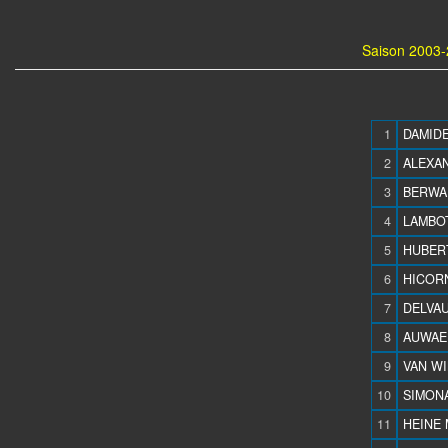
Saison 2003-
1
DAMIDE 
2
ALEXAN
3
BERWAR
4
LAMBOT
5
HUBERT
6
HICORN
7
DELVAU
8
AUWAER
9
VAN WI
10
SIMONA
11
HEINE M