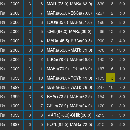
Ra
2000
3
8
MATb(73.0)-MARa(62.0)
-339
8
9.0
Ra
2000
3
7
MARa(66.0)-ESCa(70.0)
-267
12
5.0
Ra
2000
3
6
LOUa(85.0)-MARa(51.0)
-196
9
8.0
Ra
2000
3
5
CHIb(96.0)-MARa(39.0)
-95
12
5.0
Ra
2000
3
4
MARa(45.5)-BRAc(90.5)
-209
13
4.0
Ra
2000
3
3
MARa(56.0)-MATb(79.0)
-78
4
13.0
Ra
2000
3
2
ESCa(70.0)-MARa(66.0)
-145
12
5.0
Ra
2000
3
1
MARa(70.0)-LOUa(66.0)
-197
16
1.0
Ra
1999
3
10
MARa(84.0)-ROYb(49.0)
-179
3
14.0
Ra
1999
3
9
MARa(60.0)-WATb(76.0)
-247
10
7.0
Ra
1999
3
8
BRAc(73.5)-MARa(62.5)
-154
9
8.0
Ra
1999
3
7
GELa(72.0)-MARa(64.0)
-120
9
8.0
Ra
1999
3
6
MARa(76.0)-CHIb(60.0)
-215
7
9.0
Ra
1999
3
5
ROYb(63.5)-MARa(72.5)
-215
9
8.0