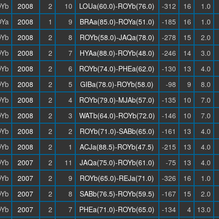
Yb
2008
2
10
LOUa(60.0)-ROYb(76.0)
-312
16
1.0
Ya
2008
1
9
BRAa(85.0)-ROYa(51.0)
-185
16
1.0
Yb
2008
2
8
ROYb(58.0)-JAQa(78.0)
-278
15
2.0
Yb
2008
2
7
HYAa(88.0)-ROYb(48.0)
-246
14
3.0
Yb
2008
2
6
ROYb(74.0)-PHEa(62.0)
-130
13
4.0
Yb
2008
2
5
GIBa(78.0)-ROYb(58.0)
-98
9
8.0
Yb
2008
2
4
ROYb(79.0)-MJAb(57.0)
-135
10
7.0
Yb
2008
2
3
WATb(64.0)-ROYb(72.0)
-146
10
7.0
Yb
2008
2
2
ROYb(71.0)-SABb(65.0)
-161
13
4.0
Yb
2008
2
1
ACJa(88.5)-ROYb(47.5)
-215
13
4.0
Yb
2007
2
11
JAQa(75.0)-ROYb(61.0)
-75
13
4.0
Yb
2007
2
9
ROYb(65.0)-REJa(71.0)
-326
16
1.0
Yb
2007
2
8
SABb(76.5)-ROYb(59.5)
-167
15
2.0
Yb
2007
2
7
PHEa(71.0)-ROYb(65.0)
-134
4
13.0