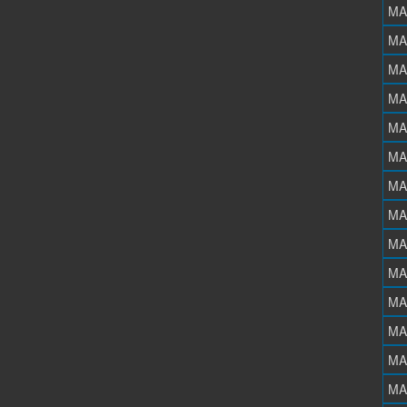
MA
MA
MA
MA
MA
MA
MA
MA
MA
MA
MA
MA
MA
MA