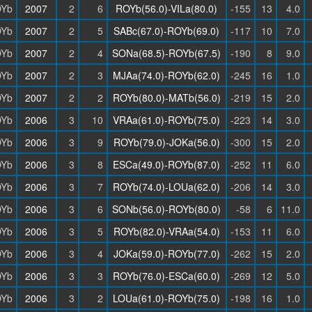
Yb
2007
2
6
ROYb(56.0)-VILa(80.0)
-155
13
4.0
Yb
2007
2
5
SABc(67.0)-ROYb(69.0)
-117
10
7.0
Yb
2007
2
4
SONa(68.5)-ROYb(67.5)
-190
8
9.0
Yb
2007
2
3
MJAa(74.0)-ROYb(62.0)
-245
16
1.0
Yb
2007
2
2
ROYb(80.0)-MATb(56.0)
-219
15
2.0
Yb
2006
3
10
VRAa(61.0)-ROYb(75.0)
-223
14
3.0
Yb
2006
3
9
ROYb(79.0)-JOKa(56.0)
-300
15
2.0
Yb
2006
3
8
ESCa(49.0)-ROYb(87.0)
-252
11
6.0
Yb
2006
3
7
ROYb(74.0)-LOUa(62.0)
-206
14
3.0
Yb
2006
3
6
SONb(56.0)-ROYb(80.0)
-58
6
11.0
Yb
2006
3
5
ROYb(82.0)-VRAa(54.0)
-153
11
6.0
Yb
2006
3
4
JOKa(59.0)-ROYb(77.0)
-262
15
2.0
Yb
2006
3
3
ROYb(76.0)-ESCa(60.0)
-269
12
5.0
Yb
2006
3
2
LOUa(61.0)-ROYb(75.0)
-198
16
1.0