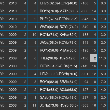
Yc
2010
4
4
LRVb(32.0)-ROYc(46.0)
-108
5
8.0
Yb
2010
2
3
ROYb(76.0)-MATb(60.0)
-300
14
3.0
Yb
2010
2
2
PHEa(67.5)-ROYb(68.5)
-345
16
1.0
Yb
2010
2
1
WATb(62.0)-ROYb(74.0)
-340
15
2.0
Yb
2009
2
10
ROYb(74.0)-KAKa(62.0)
-183
14
3.0
Yb
2009
2
8
JAQa(58.0)-ROYb(78.0)
-143
15
2.0
Yb
2009
2
7
ROYb(56.0)-MJAa(80.0)
-198
15
2.0
Yc
2009
4
6
TILa(36.0)-ROYc(42.0)
-136
2
11.0
Yb
2009
2
5
ROYb(64.5)-GIBa(71.5)
-149
16
1.0
Yb
2009
2
4
LRVa(66.0)-ROYb(70.0)
-261
12
5.0
Yb
2009
2
3
ROYb(82.0)-BRAb(54.0)
-94
10
7.0
Yb
2009
2
2
ROYb(68.0)-ACJa(68.0)
-127
13
4.0
Yb
2009
2
1
SABb(88.0)-ROYb(48.0)
-237
15
2.0
Yb
2008
2
11
SONa(73.0)-ROYb(63.0)
-303
16
1.0