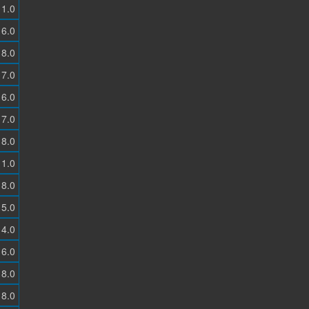
1.0
6.0
8.0
7.0
6.0
7.0
8.0
1.0
8.0
5.0
4.0
6.0
8.0
8.0