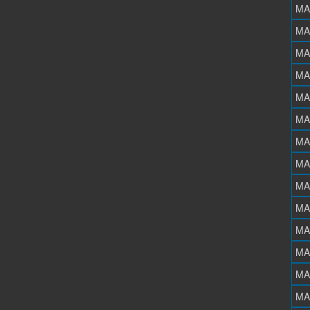
MA
MA
MA
MA
MA
MA
MA
MA
MA
MA
MA
MA
MA
MA