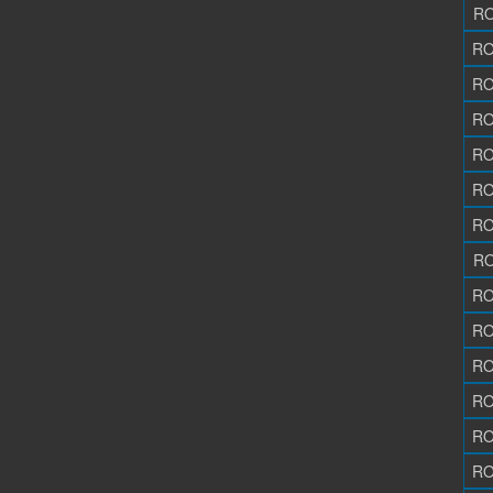
RO
RO
RO
RO
RO
RO
RO
RO
RO
RO
RO
RO
RO
RO