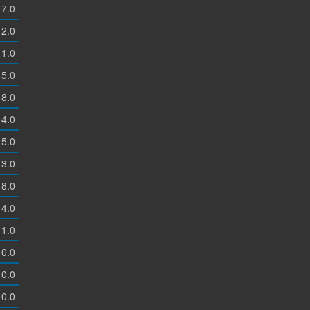
7.0
2.0
1.0
5.0
8.0
4.0
5.0
3.0
8.0
4.0
1.0
0.0
0.0
0.0