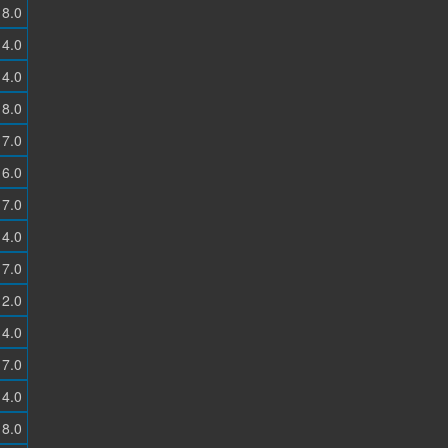
8.0
4.0
4.0
8.0
7.0
6.0
7.0
4.0
7.0
2.0
4.0
7.0
4.0
8.0