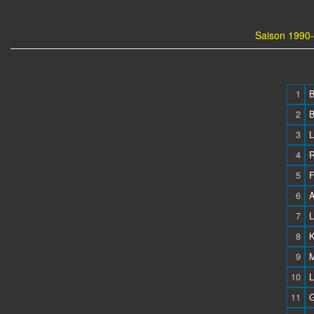
Saison 1990-
1
2
3
4
5
6
A
7
L
8
K
9
10
L
11