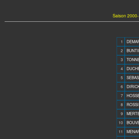
Saison 2000-
1
DEMAR
2
BUNTI
3
TONNE
4
DUCHE
5
SEBAS
6
DIRICK
7
HOSSE
8
ROSSI 
9
MERTE
10
BOUVEZ
11
MENAR