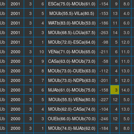
Ub
2001
3
6
ESCa(75.0)-MOUb(61.0)
-154
9
8.0
Ub
2001
3
5
MOUb(55.5)-VILa(80.5)
-153
13
4.0
Ub
2001
3
4
WATb(83.0)-MOUb(53.0)
-186
11
6.0
Ub
2001
3
3
MOUb(68.5)-LOUa(67.5)
-263
14
3.0
Ub
2001
3
1
MOUb(72.0)-ESCa(64.0)
-98
5
12.0
Ub
2000
3
10
VENa(71.0)-MOUb(65.0)
-211
6
11.0
Ub
2000
3
9
CASa(63.0)-MOUb(73.0)
-58
6
11.0
Ub
2000
3
8
MOUb(73.0)-OUEb(63.0)
-112
4
13.0
Ub
2000
3
7
MOUb(73.0)-NDPb(63.0)
-201
5
12.0
Ub
2000
3
6
MJAb(61.0)-MOUb(75.0)
-158
3
14.0
Ub
2000
3
5
MOUb(55.5)-VENa(80.5)
-227
12
5.0
Ub
2000
3
4
MOUb(62.0)-CASa(74.0)
-104
4
13.0
Ub
2000
3
3
OUEb(66.0)-MOUb(70.0)
-246
12
5.0
Ub
2000
3
1
MOUb(74.0)-MJAb(62.0)
-184
9
8.0