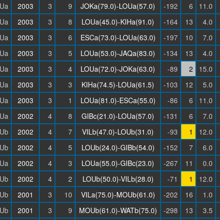
Ua
2003
3
9
JOKa(79.0)-LOUa(57.0)
-192
6
11.0
Ua
2003
3
8
LOUa(45.0)-KIHa(91.0)
-164
13
4.0
Ua
2003
3
6
ESCa(73.0)-LOUa(63.0)
-197
10
7.0
Ua
2003
3
5
LOUa(53.0)-JAQa(83.0)
-134
13
4.0
Ua
2003
3
4
LOUa(72.0)-JOKa(63.0)
-89
2
15.0
Ua
2003
3
3
KIHa(74.5)-LOUa(61.5)
-103
12
5.0
Ua
2003
3
1
LOUa(81.0)-ESCa(55.0)
-86
6
11.0
Ua
2002
4
8
GIBc(21.0)-LOUa(57.0)
-131
6
7.0
Ub
2002
4
7
VILb(47.0)-LOUb(31.0)
-93
1
12.0
Ub
2002
4
5
LOUb(24.0)-GIBb(54.0)
-152
7
6.0
Ua
2002
4
3
LOUa(55.0)-GIBc(23.0)
-267
11
0.0
Ub
2002
4
2
LOUb(50.0)-VILb(28.0)
-71
1
12.0
Ub
2001
3
10
VILa(75.0)-MOUb(61.0)
-202
16
1.0
Ub
2001
3
9
MOUb(61.0)-WATb(75.0)
-298
13
3.5