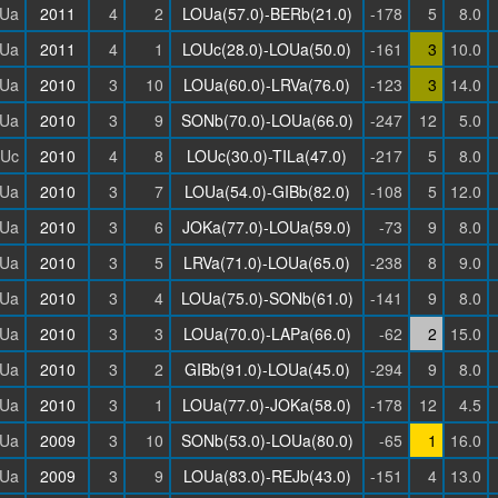
Ua
2011
4
2
LOUa(57.0)-BERb(21.0)
-178
5
8.0
Ua
2011
4
1
LOUc(28.0)-LOUa(50.0)
-161
3
10.0
Ua
2010
3
10
LOUa(60.0)-LRVa(76.0)
-123
3
14.0
Ua
2010
3
9
SONb(70.0)-LOUa(66.0)
-247
12
5.0
Uc
2010
4
8
LOUc(30.0)-TILa(47.0)
-217
5
8.0
Ua
2010
3
7
LOUa(54.0)-GIBb(82.0)
-108
5
12.0
Ua
2010
3
6
JOKa(77.0)-LOUa(59.0)
-73
9
8.0
Ua
2010
3
5
LRVa(71.0)-LOUa(65.0)
-238
8
9.0
Ua
2010
3
4
LOUa(75.0)-SONb(61.0)
-141
9
8.0
Ua
2010
3
3
LOUa(70.0)-LAPa(66.0)
-62
2
15.0
Ua
2010
3
2
GIBb(91.0)-LOUa(45.0)
-294
9
8.0
Ua
2010
3
1
LOUa(77.0)-JOKa(58.0)
-178
12
4.5
Ua
2009
3
10
SONb(53.0)-LOUa(80.0)
-65
1
16.0
Ua
2009
3
9
LOUa(83.0)-REJb(43.0)
-151
4
13.0