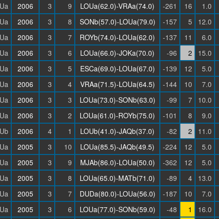
Ua
2006
3
9
LOUa(62.0)-VRAa(74.0)
-261
16
1.0
Ua
2006
3
8
SONb(57.0)-LOUa(79.0)
-157
5
12.0
Ua
2006
3
7
ROYb(74.0)-LOUa(62.0)
-137
11
6.0
Ua
2006
3
6
LOUa(66.0)-JOKa(70.0)
-96
2
15.0
Ua
2006
3
5
ESCa(69.0)-LOUa(67.0)
-139
12
5.0
Ua
2006
3
4
VRAa(71.5)-LOUa(64.5)
-144
10
7.0
Ua
2006
3
3
LOUa(73.0)-SONb(63.0)
-99
7
10.0
Ua
2006
3
2
LOUa(61.0)-ROYb(75.0)
-101
8
9.0
Ub
2006
4
1
LOUb(41.0)-JAQb(37.0)
-82
2
11.0
Ua
2005
3
10
LOUa(85.5)-JAQb(49.5)
-224
12
5.0
Ua
2005
3
9
MJAb(86.0)-LOUa(50.0)
-362
12
5.0
Ua
2005
3
8
LOUa(65.0)-MATb(71.0)
-89
4
13.0
Ua
2005
3
7
DUDa(80.0)-LOUa(56.0)
-187
10
7.0
Ua
2005
3
6
LOUa(77.0)-SONb(59.0)
-48
1
16.0