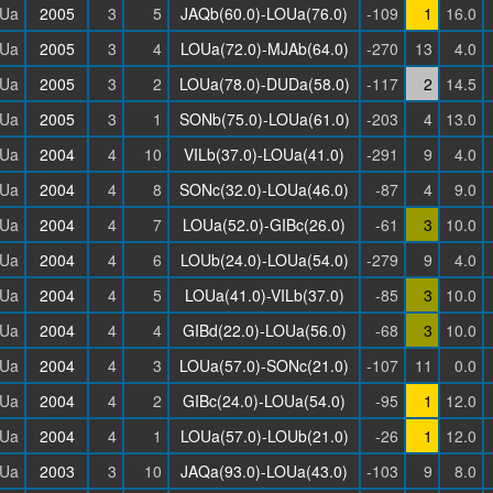
Ua
2005
3
5
JAQb(60.0)-LOUa(76.0)
-109
1
16.0
Ua
2005
3
4
LOUa(72.0)-MJAb(64.0)
-270
13
4.0
Ua
2005
3
2
LOUa(78.0)-DUDa(58.0)
-117
2
14.5
Ua
2005
3
1
SONb(75.0)-LOUa(61.0)
-203
4
13.0
Ua
2004
4
10
VILb(37.0)-LOUa(41.0)
-291
9
4.0
Ua
2004
4
8
SONc(32.0)-LOUa(46.0)
-87
4
9.0
Ua
2004
4
7
LOUa(52.0)-GIBc(26.0)
-61
3
10.0
Ua
2004
4
6
LOUb(24.0)-LOUa(54.0)
-279
9
4.0
Ua
2004
4
5
LOUa(41.0)-VILb(37.0)
-85
3
10.0
Ua
2004
4
4
GIBd(22.0)-LOUa(56.0)
-68
3
10.0
Ua
2004
4
3
LOUa(57.0)-SONc(21.0)
-107
11
0.0
Ua
2004
4
2
GIBc(24.0)-LOUa(54.0)
-95
1
12.0
Ua
2004
4
1
LOUa(57.0)-LOUb(21.0)
-26
1
12.0
Ua
2003
3
10
JAQa(93.0)-LOUa(43.0)
-103
9
8.0