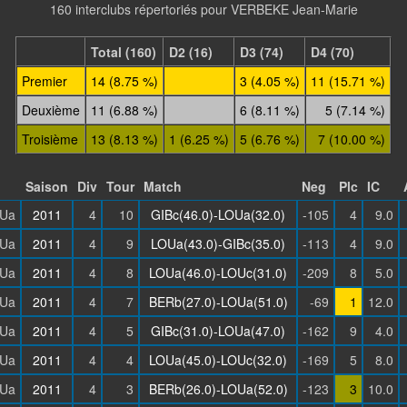
160 interclubs répertoriés pour VERBEKE Jean-Marie
Total (160)
D2 (16)
D3 (74)
D4 (70)
Premier
14 (8.75 %)
3 (4.05 %)
11 (15.71 %)
Deuxième
11 (6.88 %)
6 (8.11 %)
5 (7.14 %)
Troisième
13 (8.13 %)
1 (6.25 %)
5 (6.76 %)
7 (10.00 %)
Saison
Div
Tour
Match
Neg
Plc
IC
Ua
2011
4
10
GIBc(46.0)-LOUa(32.0)
-105
4
9.0
Ua
2011
4
9
LOUa(43.0)-GIBc(35.0)
-113
4
9.0
Ua
2011
4
8
LOUa(46.0)-LOUc(31.0)
-209
8
5.0
Ua
2011
4
7
BERb(27.0)-LOUa(51.0)
-69
1
12.0
Ua
2011
4
5
GIBc(31.0)-LOUa(47.0)
-162
9
4.0
Ua
2011
4
4
LOUa(45.0)-LOUc(32.0)
-169
5
8.0
Ua
2011
4
3
BERb(26.0)-LOUa(52.0)
-123
3
10.0