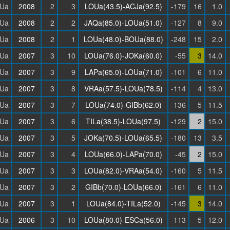
Ua
2008
2
3
LOUa(43.5)-ACJa(92.5)
-179
16
1.0
Ua
2008
2
2
JAQa(85.0)-LOUa(51.0)
-127
8
9.0
Ua
2008
2
1
LOUa(48.0)-BOUa(88.0)
-248
15
2.0
Ua
2007
3
10
LOUa(76.0)-JOKa(60.0)
-55
3
14.0
Ua
2007
3
9
LAPa(65.0)-LOUa(71.0)
-101
6
11.0
Ua
2007
3
8
VRAa(57.5)-LOUa(78.5)
-114
4
13.0
Ua
2007
3
7
LOUa(74.0)-GIBb(62.0)
-136
5
11.5
Ua
2007
3
6
TILa(38.5)-LOUa(97.5)
-129
2
15.0
Ua
2007
3
5
JOKa(70.5)-LOUa(65.5)
-180
13
3.5
Ua
2007
3
4
LOUa(66.0)-LAPa(70.0)
-45
2
15.0
Ua
2007
3
3
LOUa(82.0)-VRAa(54.0)
-160
5
11.5
Ua
2007
3
2
GIBb(70.0)-LOUa(66.0)
-161
6
11.0
Ua
2007
3
1
LOUa(84.0)-TILa(52.0)
-145
3
14.0
Ua
2006
3
10
LOUa(80.0)-ESCa(56.0)
-113
5
12.0