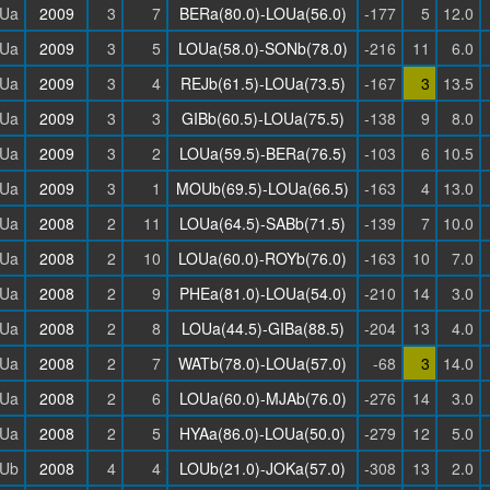
Ua
2009
3
7
BERa(80.0)-LOUa(56.0)
-177
5
12.0
Ua
2009
3
5
LOUa(58.0)-SONb(78.0)
-216
11
6.0
Ua
2009
3
4
REJb(61.5)-LOUa(73.5)
-167
3
13.5
Ua
2009
3
3
GIBb(60.5)-LOUa(75.5)
-138
9
8.0
Ua
2009
3
2
LOUa(59.5)-BERa(76.5)
-103
6
10.5
Ua
2009
3
1
MOUb(69.5)-LOUa(66.5)
-163
4
13.0
Ua
2008
2
11
LOUa(64.5)-SABb(71.5)
-139
7
10.0
Ua
2008
2
10
LOUa(60.0)-ROYb(76.0)
-163
10
7.0
Ua
2008
2
9
PHEa(81.0)-LOUa(54.0)
-210
14
3.0
Ua
2008
2
8
LOUa(44.5)-GIBa(88.5)
-204
13
4.0
Ua
2008
2
7
WATb(78.0)-LOUa(57.0)
-68
3
14.0
Ua
2008
2
6
LOUa(60.0)-MJAb(76.0)
-276
14
3.0
Ua
2008
2
5
HYAa(86.0)-LOUa(50.0)
-279
12
5.0
Ub
2008
4
4
LOUb(21.0)-JOKa(57.0)
-308
13
2.0