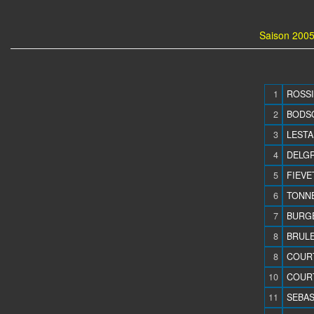
Saison 2005
1
ROSSI
2
BODSO
3
LESTA
4
DELGR
5
FIEVE
6
TONNE
7
BURGE
8
BRULE
8
COURT
10
COURT
11
SEBAS