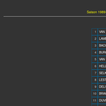
Saison 1989-
1
VAN 
2
LAMB
3
BACC
4
BURG
5
VAN 
6
HELL
7
SELK
8
LEST
9
DELI
10
BRAK
11
DUVI