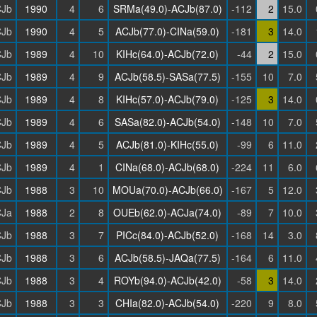
Jb
1990
4
6
SRMa(49.0)-ACJb(87.0)
-112
2
15.0
Jb
1990
4
5
ACJb(77.0)-CINa(59.0)
-181
3
14.0
Jb
1989
4
10
KIHc(64.0)-ACJb(72.0)
-44
2
15.0
Jb
1989
4
9
ACJb(58.5)-SASa(77.5)
-155
10
7.0
Jb
1989
4
8
KIHc(57.0)-ACJb(79.0)
-125
3
14.0
Jb
1989
4
6
SASa(82.0)-ACJb(54.0)
-148
10
7.0
Jb
1989
4
5
ACJb(81.0)-KIHc(55.0)
-99
6
11.0
Jb
1989
4
1
CINa(68.0)-ACJb(68.0)
-224
11
6.0
Jb
1988
3
10
MOUa(70.0)-ACJb(66.0)
-167
5
12.0
Ja
1988
2
8
OUEb(62.0)-ACJa(74.0)
-89
7
10.0
Jb
1988
3
7
PICc(84.0)-ACJb(52.0)
-168
14
3.0
Jb
1988
3
6
ACJb(58.5)-JAQa(77.5)
-164
6
11.0
Jb
1988
3
4
ROYb(94.0)-ACJb(42.0)
-58
3
14.0
Jb
1988
3
3
CHIa(82.0)-ACJb(54.0)
-220
9
8.0