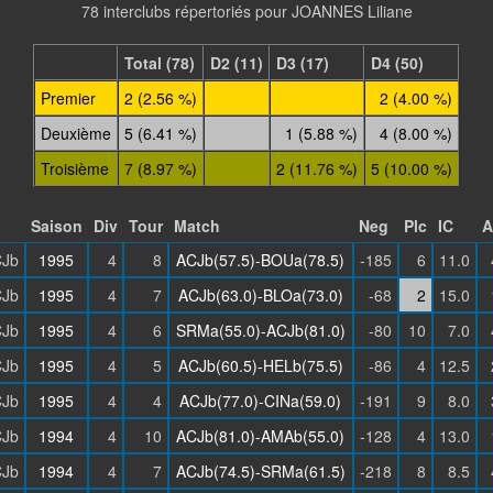
78 interclubs répertoriés pour JOANNES Liliane
Total (78)
D2 (11)
D3 (17)
D4 (50)
Premier
2 (2.56 %)
2 (4.00 %)
Deuxième
5 (6.41 %)
1 (5.88 %)
4 (8.00 %)
Troisième
7 (8.97 %)
2 (11.76 %)
5 (10.00 %)
Saison
Div
Tour
Match
Neg
Plc
IC
A
Jb
1995
4
8
ACJb(57.5)-BOUa(78.5)
-185
6
11.0
Jb
1995
4
7
ACJb(63.0)-BLOa(73.0)
-68
2
15.0
Jb
1995
4
6
SRMa(55.0)-ACJb(81.0)
-80
10
7.0
Jb
1995
4
5
ACJb(60.5)-HELb(75.5)
-86
4
12.5
Jb
1995
4
4
ACJb(77.0)-CINa(59.0)
-191
9
8.0
Jb
1994
4
10
ACJb(81.0)-AMAb(55.0)
-128
4
13.0
Jb
1994
4
7
ACJb(74.5)-SRMa(61.5)
-218
8
8.5