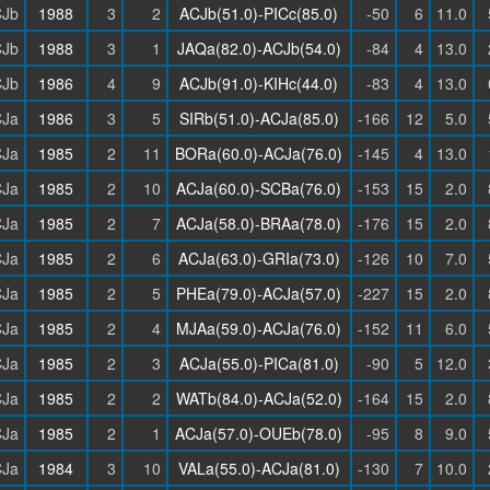
Jb
1988
3
2
ACJb(51.0)-PICc(85.0)
-50
6
11.0
Jb
1988
3
1
JAQa(82.0)-ACJb(54.0)
-84
4
13.0
Jb
1986
4
9
ACJb(91.0)-KIHc(44.0)
-83
4
13.0
Ja
1986
3
5
SIRb(51.0)-ACJa(85.0)
-166
12
5.0
Ja
1985
2
11
BORa(60.0)-ACJa(76.0)
-145
4
13.0
Ja
1985
2
10
ACJa(60.0)-SCBa(76.0)
-153
15
2.0
Ja
1985
2
7
ACJa(58.0)-BRAa(78.0)
-176
15
2.0
Ja
1985
2
6
ACJa(63.0)-GRIa(73.0)
-126
10
7.0
Ja
1985
2
5
PHEa(79.0)-ACJa(57.0)
-227
15
2.0
Ja
1985
2
4
MJAa(59.0)-ACJa(76.0)
-152
11
6.0
Ja
1985
2
3
ACJa(55.0)-PICa(81.0)
-90
5
12.0
Ja
1985
2
2
WATb(84.0)-ACJa(52.0)
-164
15
2.0
Ja
1985
2
1
ACJa(57.0)-OUEb(78.0)
-95
8
9.0
Ja
1984
3
10
VALa(55.0)-ACJa(81.0)
-130
7
10.0