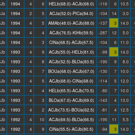
Jb
1994
4
6
HELb(68.0)-ACJb(68.0)
-116
6
10.5
Ja
1994
2
5
ACJa(52.0)-PICa(84.0)
-104
14
3.0
Jb
1994
4
5
AMAb(48.0)-ACJb(88.0)
-137
3
14.0
Jb
1994
4
4
ACJb(76.5)-KIHb(59.5)
-287
12
5.0
Jb
1994
4
3
CINa(68.5)-ACJb(67.5)
-104
6
11.0
Jb
1993
4
9
ACJb(55.0)-HELb(81.0)
-99
3
14.0
Jb
1993
4
8
ACJb(52.5)-BLOa(83.5)
-190
9
8.0
Jb
1993
4
7
BOUa(68.0)-ACJb(67.0)
-130
7
10.0
Jb
1993
4
5
ACJb(68.0)-CINa(68.0)
-114
5
12.0
Jb
1993
4
4
HELb(65.5)-ACJb(70.5)
-80
7
10.0
Jb
1993
4
3
BLOa(67.0)-ACJb(69.0)
-143
4
13.0
Jb
1993
4
2
ACJb(73.5)-BOUa(62.5)
-81
4
12.5
Jb
1992
4
10
ACJb(69.5)-BLOa(66.5)
-195
11
5.5
Jb
1992
4
9
CINa(55.5)-ACJb(80.5)
-94
3
14.0