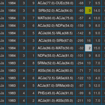
Ja
1984
3
9
ACJa(77.0)-OUEc(59.0)
-68
7
9.5
Ja
1984
3
8
SIRb(52.0)-ACJa(84.0)
-60
3
14.0
Ja
1984
3
7
MATb(60.0)-ACJa(75.0)
-57
4
13.0
Ja
1984
3
6
ACJa(82.0)-NDPa(54.0)
-159
9
8.0
Ja
1984
3
5
ACJa(66.5)-VALa(68.5)
-142
8
9.0
Ja
1984
3
3
ACJa(69.0)-SIRb(67.0)
-295
16
1.0
Ja
1984
3
2
ACJa(86.0)-MATb(50.0)
-32
2
15.0
Ja
1984
3
1
NDPa(55.0)-ACJa(81.0)
-101
9
8.0
Ja
1983
4
8
SRMa(52.0)-ACJa(84.0)
-294
10
7.0
Ja
1983
4
7
ASSc(56.0)-ACJa(80.0)
-71
7
10.0
Ja
1983
4
6
ACJa(72.5)-SASa(63.5)
-122
13
4.0
Ja
1983
4
5
ACJa(87.0)-SRMa(49.0)
-97
5
12.0
Ja
1983
4
4
PHEc(45.0)-ACJa(91.0)
-99
6
11.0
Ja
1983
4
2
ACJa(81.0)-ASSc(55.0)
-211
10
7.0