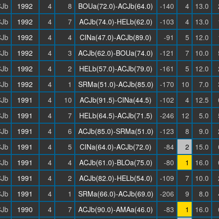
Jb
1992
4
8
BOUa(72.0)-ACJb(64.0)
-140
4
13.0
Jb
1992
4
7
ACJb(74.0)-HELb(62.0)
-103
4
13.0
Jb
1992
4
4
CINa(47.0)-ACJb(89.0)
-91
5
12.0
Jb
1992
4
3
ACJb(62.0)-BOUa(74.0)
-121
7
10.0
Jb
1992
4
2
HELb(57.0)-ACJb(79.0)
-161
5
12.0
Jb
1992
4
1
SRMa(51.0)-ACJb(85.0)
-170
10
7.0
Jb
1991
4
10
ACJb(91.5)-CINa(44.5)
-102
4
12.5
Jb
1991
4
7
HELb(64.5)-ACJb(71.5)
-246
12
5.0
Jb
1991
4
6
ACJb(85.0)-SRMa(51.0)
-123
8
9.0
Jb
1991
4
5
CINa(64.0)-ACJb(72.0)
-84
2
15.0
Jb
1991
4
4
ACJb(61.0)-BLOa(75.0)
-80
1
16.0
Jb
1991
4
2
ACJb(82.0)-HELb(54.0)
-109
7
10.0
Jb
1991
4
1
SRMa(66.0)-ACJb(69.0)
-206
9
8.0
Jb
1990
4
7
ACJb(90.0)-AMAa(46.0)
-83
1
16.0