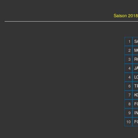
Saison 2018
1
S
2
M
3
R
4
J
4
L
6
T
7
K
8
F
9
I
10
F