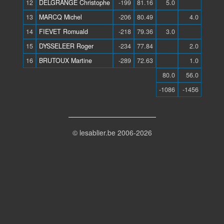
12
DELGRANGE Christophe
-199
81.16
5.0
13
MARCQ Michel
-206
80.49
4.0
14
FIEVET Romuald
-218
79.36
3.0
15
DYSSELEER Roger
-234
77.84
2.0
16
BRUTOUX Martine
-289
72.63
1.0
80.0
56.0
-1086
-1456
© lesablier.be 2006-2026