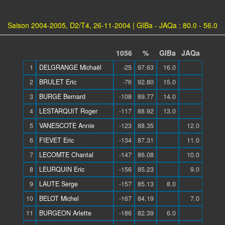
Saison 2004-2005, D2/T4, 26-11-2004 | GIBa - JAQa : 80.0 - 56.0
1056
%
GIBa
JAQa
1
DELGRANGE Michaël
-25
97.63
16.0
2
BRULET Eric
-76
92.80
15.0
3
BURGE Bernard
-108
89.77
14.0
4
LESTARQUIT Roger
-117
88.92
13.0
5
VANESCOTE Annie
-123
88.35
12.0
6
FIEVET Eric
-134
87.31
11.0
7
LECOMTE Chantal
-147
86.08
10.0
8
LEURQUIN Eric
-156
85.23
9.0
9
LAUTE Serge
-157
85.13
8.0
10
BELOT Michel
-167
84.19
7.0
11
BURGEON Arlette
-186
82.39
6.0