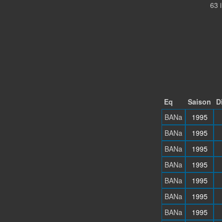
63 
Eq
Saison
D
BANa
1995
BANa
1995
BANa
1995
BANa
1995
BANa
1995
BANa
1995
BANa
1995