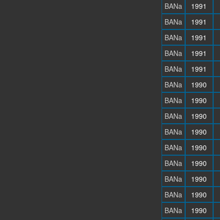
BANa
1991
BANa
1991
BANa
1991
BANa
1991
BANa
1991
BANa
1990
BANa
1990
BANa
1990
BANa
1990
BANa
1990
BANa
1990
BANa
1990
BANa
1990
BANa
1990