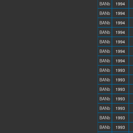
BANb
1994
BANb
1994
BANb
1994
BANb
1994
BANb
1994
BANb
1994
BANb
1994
BANb
1993
BANb
1993
BANb
1993
BANb
1993
BANb
1993
BANb
1993
BANb
1993