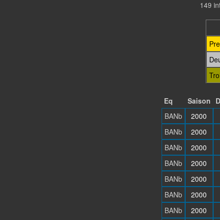
149 i
Pre
De
Tro
Eq
Saison
D
BANb
2000
BANb
2000
BANb
2000
BANb
2000
BANb
2000
BANb
2000
BANb
2000