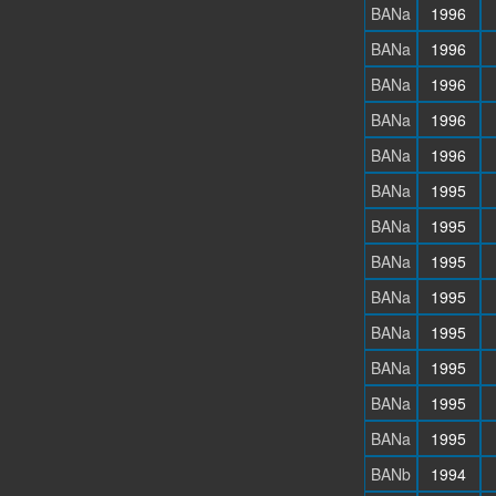
BANa
1996
BANa
1996
BANa
1996
BANa
1996
BANa
1996
BANa
1995
BANa
1995
BANa
1995
BANa
1995
BANa
1995
BANa
1995
BANa
1995
BANa
1995
BANb
1994