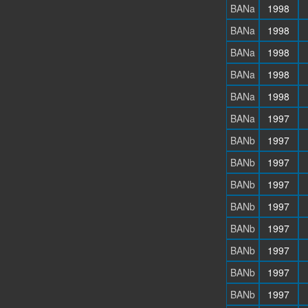
BANa
1998
BANa
1998
BANa
1998
BANa
1998
BANa
1998
BANa
1997
BANb
1997
BANb
1997
BANb
1997
BANb
1997
BANb
1997
BANb
1997
BANb
1997
BANb
1997