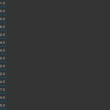
1.0
0.0
0.0
6.0
2.0
4.0
4.0
0.0
0.0
2.0
4.5
7.0
4.0
5.0