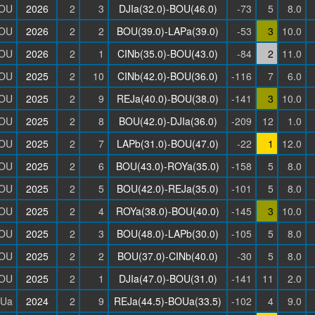
OU
2026
2
3
DJIa(32.0)-BOU(46.0)
-73
5
8.0
OU
2026
2
2
BOU(39.0)-LAPa(39.0)
-53
3
10.0
OU
2026
2
1
CINb(35.0)-BOU(43.0)
-84
2
11.0
OU
2025
2
10
CINb(42.0)-BOU(36.0)
-116
7
6.0
OU
2025
2
9
REJa(40.0)-BOU(38.0)
-141
3
10.0
OU
2025
2
8
BOU(42.0)-DJIa(36.0)
-209
12
1.0
OU
2025
2
7
LAPb(31.0)-BOU(47.0)
-22
1
12.0
OU
2025
2
6
BOU(43.0)-ROYa(35.0)
-158
5
8.0
OU
2025
2
5
BOU(42.0)-REJa(35.0)
-101
5
8.0
OU
2025
2
4
ROYa(38.0)-BOU(40.0)
-145
3
10.0
OU
2025
2
3
BOU(48.0)-LAPb(30.0)
-105
5
8.0
OU
2025
2
2
BOU(37.0)-CINb(40.0)
-30
5
8.0
OU
2025
2
1
DJIa(47.0)-BOU(31.0)
-141
11
2.0
Ua
2024
2
9
REJa(44.5)-BOUa(33.5)
-102
4
9.0