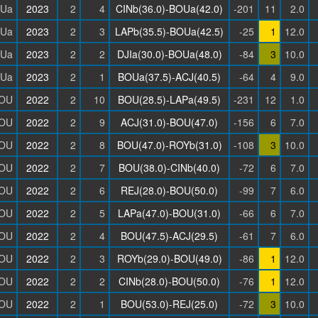
Ua
2023
2
4
CINb(36.0)-BOUa(42.0)
-201
11
2.0
Ua
2023
2
3
LAPb(35.5)-BOUa(42.5)
-25
1
12.0
Ua
2023
2
2
DJIa(30.0)-BOUa(48.0)
-84
3
10.0
Ua
2023
2
1
BOUa(37.5)-ACJ(40.5)
-64
4
9.0
OU
2022
2
10
BOU(28.5)-LAPa(49.5)
-231
12
1.0
OU
2022
2
9
ACJ(31.0)-BOU(47.0)
-156
6
7.0
OU
2022
2
8
BOU(47.0)-ROYb(31.0)
-108
3
10.0
OU
2022
2
7
BOU(38.0)-CINb(40.0)
-72
6
7.0
OU
2022
2
6
REJ(28.0)-BOU(50.0)
-99
7
6.0
OU
2022
2
5
LAPa(47.0)-BOU(31.0)
-66
6
7.0
OU
2022
2
4
BOU(47.5)-ACJ(29.5)
-61
7
6.0
OU
2022
2
3
ROYb(29.0)-BOU(49.0)
-86
1
12.0
OU
2022
2
2
CINb(28.0)-BOU(50.0)
-76
1
12.0
OU
2022
2
1
BOU(53.0)-REJ(25.0)
-72
3
10.0