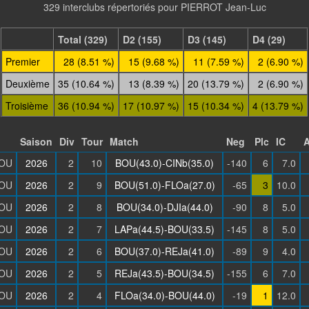
329 interclubs répertoriés pour PIERROT Jean-Luc
Total (329)
D2 (155)
D3 (145)
D4 (29)
Premier
28 (8.51 %)
15 (9.68 %)
11 (7.59 %)
2 (6.90 %)
Deuxième
35 (10.64 %)
13 (8.39 %)
20 (13.79 %)
2 (6.90 %)
Troisième
36 (10.94 %)
17 (10.97 %)
15 (10.34 %)
4 (13.79 %)
Saison
Div
Tour
Match
Neg
Plc
IC
OU
2026
2
10
BOU(43.0)-CINb(35.0)
-140
6
7.0
OU
2026
2
9
BOU(51.0)-FLOa(27.0)
-65
3
10.0
OU
2026
2
8
BOU(34.0)-DJIa(44.0)
-90
8
5.0
OU
2026
2
7
LAPa(44.5)-BOU(33.5)
-145
8
5.0
OU
2026
2
6
BOU(37.0)-REJa(41.0)
-89
9
4.0
OU
2026
2
5
REJa(43.5)-BOU(34.5)
-155
6
7.0
OU
2026
2
4
FLOa(34.0)-BOU(44.0)
-19
1
12.0