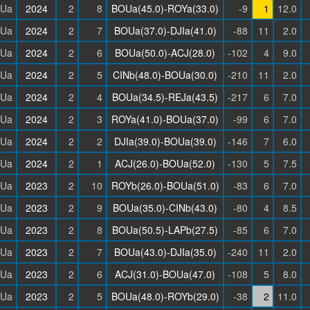
Ua
2024
2
8
BOUa(45.0)-ROYa(33.0)
-9
1
12.0
Ua
2024
2
7
BOUa(37.0)-DJIa(41.0)
-88
11
2.0
Ua
2024
2
6
BOUa(50.0)-ACJ(28.0)
-102
4
9.0
Ua
2024
2
5
CINb(48.0)-BOUa(30.0)
-210
11
2.0
Ua
2024
2
4
BOUa(34.5)-REJa(43.5)
-217
6
7.0
Ua
2024
2
3
ROYa(41.0)-BOUa(37.0)
-99
6
7.0
Ua
2024
2
2
DJIa(39.0)-BOUa(39.0)
-146
7
6.0
Ua
2024
2
1
ACJ(26.0)-BOUa(52.0)
-130
5
7.5
Ua
2023
2
10
ROYb(26.0)-BOUa(51.0)
-83
6
7.0
Ua
2023
2
9
BOUa(35.0)-CINb(43.0)
-80
4
8.5
Ua
2023
2
8
BOUa(50.5)-LAPb(27.5)
-85
6
7.0
Ua
2023
2
7
BOUa(43.0)-DJIa(35.0)
-240
11
2.0
Ua
2023
2
6
ACJ(31.0)-BOUa(47.0)
-108
5
8.0
Ua
2023
2
5
BOUa(48.0)-ROYb(29.0)
-38
2
11.0