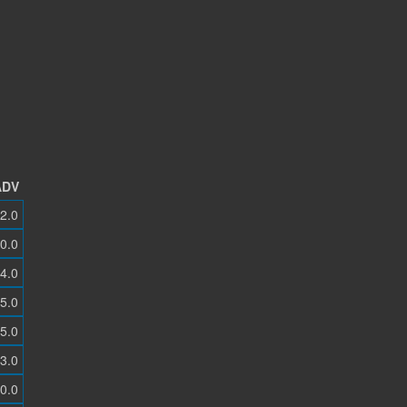
ADV
2.0
0.0
4.0
5.0
5.0
3.0
0.0